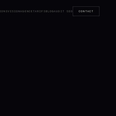
IONS
VISION
AGENCE
TARIFS
BLOG
AUDIT SEO
CONTACT