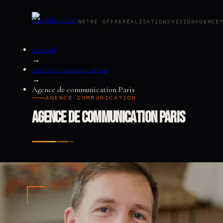
NOTRE OFFRE
RÉALISATIONS
VISION
AGENCE
Accueil
Notre offre
→
Réalisations
Agence communication
Vision
→
Agence
Agence de communication Paris
Tarifs
AGENCE COMMUNICATION
Blog
Agence de communication Paris
Audit SEO
Contact