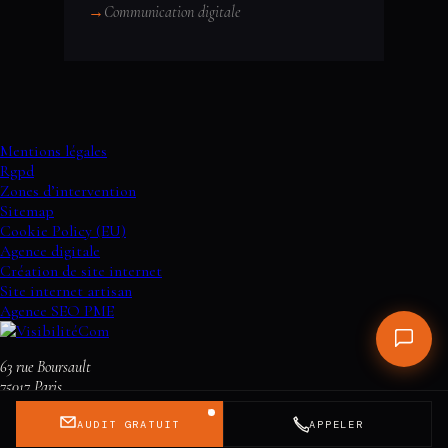
→
Communication digitale
Mentions légales
Rgpd
Zones d’intervention
Sitemap
Cookie Policy (EU)
Agence digitale
Création de site internet
Site internet artisan
Agence SEO PME
63 rue Boursault
75017
Paris
+33 9 70 92 14 19
visibilitecom@gmail.com
Voir sur Google
Maps
AUDIT GRATUIT
APPELER
© 2026 VisibilitéCom · Tous droits réservés