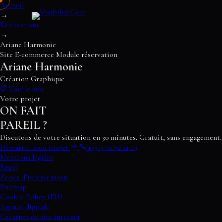
Accueil
→
Réalisations
→
Ariane Harmonie
Site E-commerce Module réservation
Notre offre
Ariane Harmonie
Réalisations
Vision
Création Graphique
Agence
Voir le site
Tarifs
Votre projet
Blog
ON FAIT
Audit SEO
PAREIL ?
Contact
Discutons de votre situation en 30 minutes. Gratuit, sans engagement.
Démarrer mon projet
+33 9 70 92 14 19
Mentions légales
Rgpd
Zones d’intervention
Sitemap
Cookie Policy (EU)
Agence digitale
Création de site internet