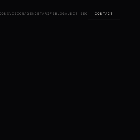
IONS
VISION
AGENCE
TARIFS
BLOG
AUDIT SEO
CONTACT