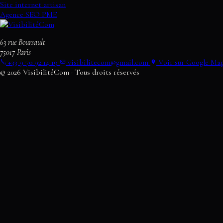
Site internet artisan
Agence SEO PME
63 rue Boursault
75017
Paris
+33 9 70 92 14 19
visibilitecom@gmail.com
Voir sur Google Ma
© 2026 VisibilitéCom · Tous droits réservés