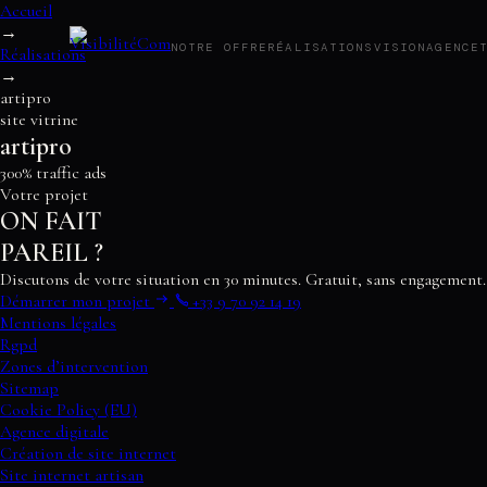
Accueil
→
NOTRE OFFRE
RÉALISATIONS
VISION
AGENCE
Réalisations
→
artipro
site vitrine
Notre offre
artipro
Réalisations
Vision
300% traffic ads
Agence
Votre projet
Tarifs
ON FAIT
Blog
PAREIL ?
Audit SEO
Contact
Discutons de votre situation en 30 minutes. Gratuit, sans engagement.
Démarrer mon projet
+33 9 70 92 14 19
Mentions légales
Rgpd
Zones d’intervention
Sitemap
Cookie Policy (EU)
Agence digitale
Création de site internet
Site internet artisan