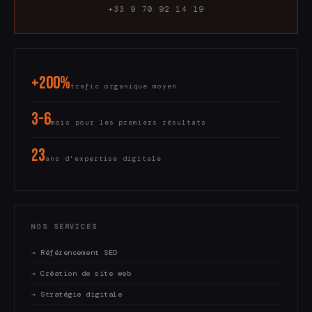
+33 9 70 92 14 19
+200%
trafic organique moyen
3-6
mois pour les premiers résultats
23
ans d'expertise digitale
NOS SERVICES
→ Référencement SEO
→ Création de site web
→ Stratégie digitale