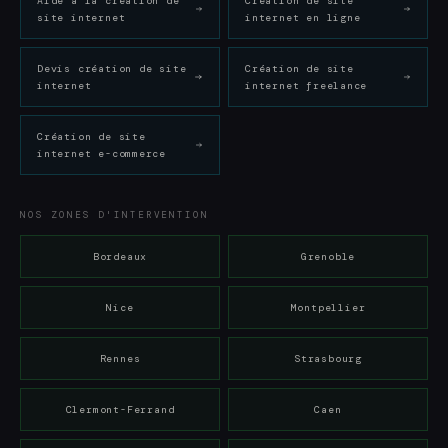
Aide à la création de
Création de site
site internet
internet en ligne
Devis création de site
Création de site
internet
internet freelance
Création de site
internet e-commerce
NOS ZONES D'INTERVENTION
Bordeaux
Grenoble
Nice
Montpellier
Rennes
Strasbourg
Clermont-Ferrand
Caen