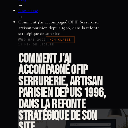
→
Non classé
→
Comment j’ai accompagné OFIP Serrurerie,
artisan parisien depuis 1996, dans la refonte
stratégique de son site
10 MAI 2026
NON CLASSÉ
13 MIN DE LECTURE
Comment j’ai
accompagné OFIP
Serrurerie, artisan
parisien depuis 1996,
dans la refonte
stratégique de son
site