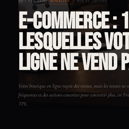
27 FÉV 2026
ACTUALITE
7 MIN DE LECTURE
E-commerce : 1
lesquelles vot
ligne ne vend 
Votre boutique en ligne reçoit des visites, mais les ventes ne s
fréquentes et des actions concrètes pour convertir plus, en
TPE.