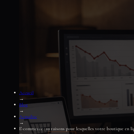
Accueil
→
Blog
→
Actualite
→
E-commerce : 10 raisons pour lesquelles votre boutique en l