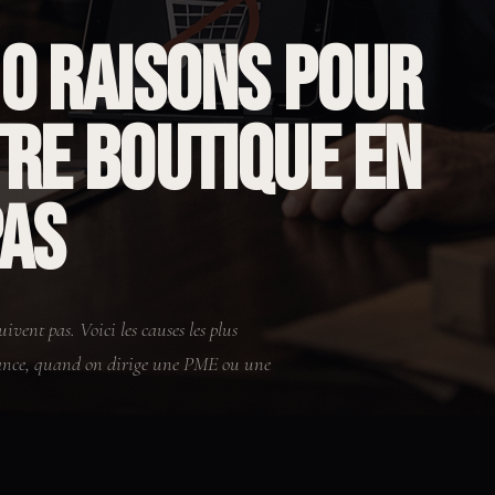
0 raisons pour
re boutique en
pas
uivent pas. Voici les causes les plus
 France, quand on dirige une PME ou une