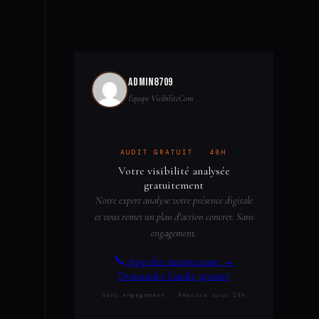
admin8709
Équipe VisibiliteCom
AUDIT GRATUIT · 48H
Votre visibilité analysée
gratuitement
Notre expert analyse votre présence digitale
et vous remet un plan d'action concret. Sans
engagement.
Appeler maintenant
→
Demander l'audit gratuit
Sans engagement · Réponse sous 24h