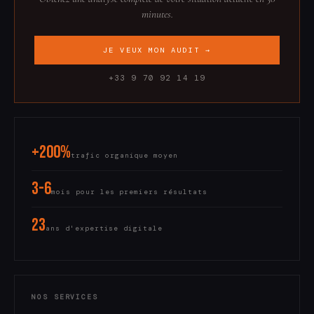
minutes.
JE VEUX MON AUDIT →
+33 9 70 92 14 19
+200%
trafic organique moyen
3-6
mois pour les premiers résultats
23
ans d'expertise digitale
NOS SERVICES