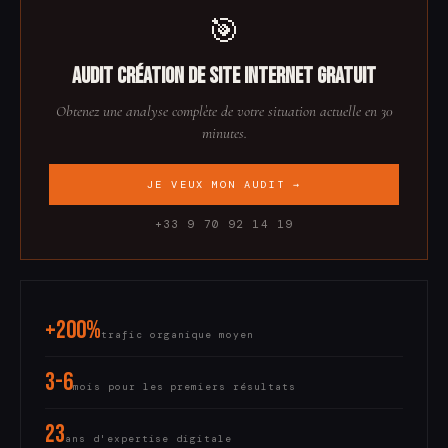
indicateurs concrets.
🎯
Audit Création de site internet gratuit
Obtenez une analyse complète de votre situation actuelle en 30
minutes.
JE VEUX MON AUDIT →
+33 9 70 92 14 19
+200%
trafic organique moyen
3-6
mois pour les premiers résultats
23
ans d'expertise digitale