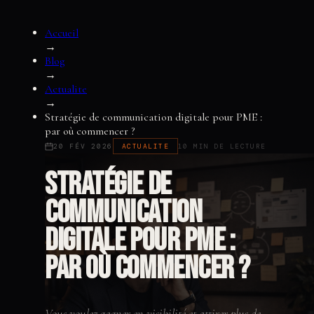
Accueil
→
Blog
→
Actualite
→
Stratégie de communication digitale pour PME :
par où commencer ?
20 FÉV 2026
ACTUALITE
10 MIN DE LECTURE
Stratégie de
communication
digitale pour PME :
par où commencer ?
Vous voulez gagner en visibilité et attirer plus de