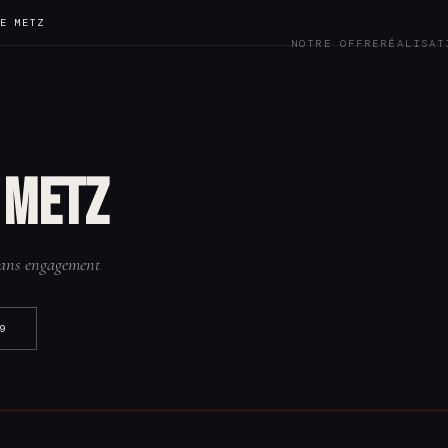
LE METZ
NOTRE OFFRE
RÉALISAT
 Metz
 Sans engagement
9