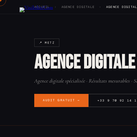
ACCUEIL
›
AGENCE DIGITALE
›
AGENCE DIGITA
Notre offre
Réalisations
📍 METZ
Vision
Agence
Agence digitale
Tarifs
Blog
Audit SEO
Contact
Agence digitale spécialisée · Résultats mesurables ·
AUDIT GRATUIT →
+33 9 70 92 14 1