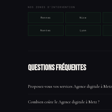
NOS ZONES D'INTERVENTION
Rennes
Nice
Nantes
Lyon
Questions fréquentes
Proposez-vous vos services Agence digitale à Metz
Oui, VisibiliteCom intervient à Metz et dans toute s
Combien coûte le Agence digitale à Metz ?
du marché local pour des résultats optimaux sur vos 