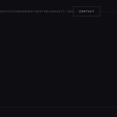
IONS
VISION
AGENCE
TARIFS
BLOG
AUDIT SEO
CONTACT