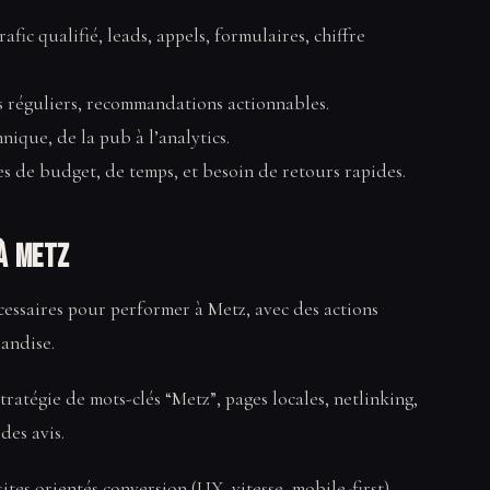
trafic qualifié, leads, appels, formulaires, chiffre
s réguliers, recommandations actionnables.
nique, de la pub à l’analytics.
es de budget, de temps, et besoin de retours rapides.
 à Metz
cessaires pour performer à Metz, avec des actions
landise.
tratégie de mots-clés “Metz”, pages locales, netlinking,
des avis.
 sites orientés conversion (UX, vitesse, mobile-first),