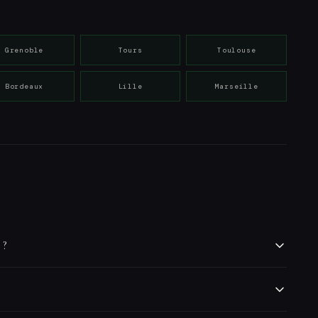
Grenoble
Tours
Toulouse
Bordeaux
Lille
Marseille
 ?
a région en full remote. Notre équipe maîtrise les spécificités
mots-clés cibles.