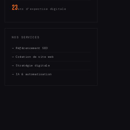
23
ans d'expertise digitale
NOS SERVICES
→ Référencement SEO
→ Création de site web
→ Stratégie digitale
→ IA & automatisation