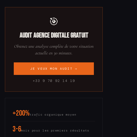
🎯
Audit Agence digitale gratuit
Obtenez une analyse complète de votre situation
actuelle en 30 minutes.
JE VEUX MON AUDIT →
+33 9 70 92 14 19
+200%
trafic organique moyen
3-6
mois pour les premiers résultats