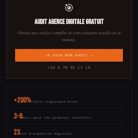
spécificités.
🎯
Audit Agence digitale gratuit
Obtenez une analyse complète de votre situation actuelle en 30
minutes.
JE VEUX MON AUDIT →
+33 9 70 92 14 19
+200%
trafic organique moyen
3-6
mois pour les premiers résultats
23
ans d'expertise digitale