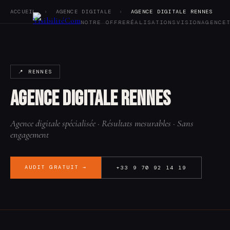
ACCUEIL
›
AGENCE DIGITALE
›
AGENCE DIGITALE RENNES
NOTRE OFFRE
RÉALISATIONS
VISION
AGENCE
Notre offre
Réalisations
📍 RENNES
Vision
Agence
Agence digitale Rennes
Tarifs
Blog
Audit SEO
Agence digitale spécialisée · Résultats mesurables · Sans
Contact
engagement
AUDIT GRATUIT →
+33 9 70 92 14 19