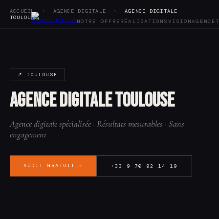
ACCUEIL
›
AGENCE DIGITALE
›
AGENCE DIGITALE
TOULOUSE
NOTRE OFFRE
RÉALISATIONS
VISION
AGENCE
Notre offre
Réalisations
Vision
📍 TOULOUSE
Agence
Tarifs
Agence digitale Toulouse
Blog
Audit SEO
Contact
Agence digitale spécialisée · Résultats mesurables · Sans
engagement
AUDIT GRATUIT →
+33 9 70 92 14 19