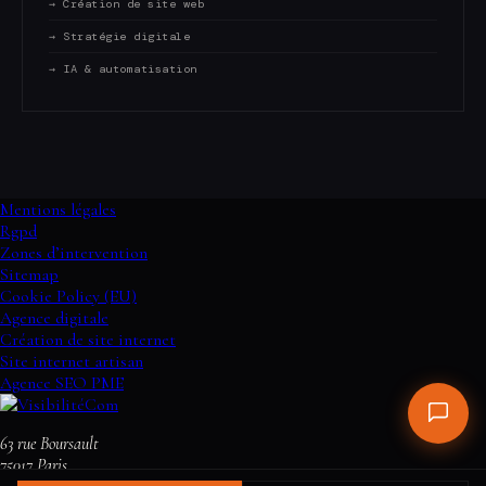
→ Création de site web
→ Stratégie digitale
→ IA & automatisation
Mentions légales
Rgpd
Zones d’intervention
Sitemap
Cookie Policy (EU)
Agence digitale
Création de site internet
Site internet artisan
Agence SEO PME
63 rue Boursault
75017
Paris