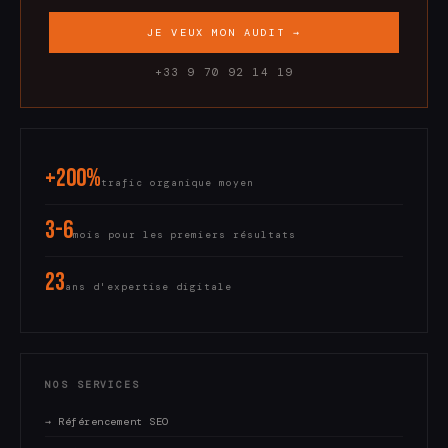
JE VEUX MON AUDIT →
+33 9 70 92 14 19
+200%
trafic organique moyen
3-6
mois pour les premiers résultats
23
ans d'expertise digitale
NOS SERVICES
→ Référencement SEO