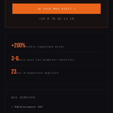
JE VEUX MON AUDIT →
+33 9 70 92 14 19
+200%
trafic organique moyen
3-6
mois pour les premiers résultats
23
ans d'expertise digitale
NOS SERVICES
→ Référencement SEO