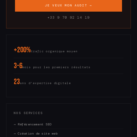
JE VEUX MON AUDIT →
+33 9 70 92 14 19
+200%
trafic organique moyen
3-6
mois pour les premiers résultats
23
ans d'expertise digitale
NOS SERVICES
→ Référencement SEO
→ Création de site web