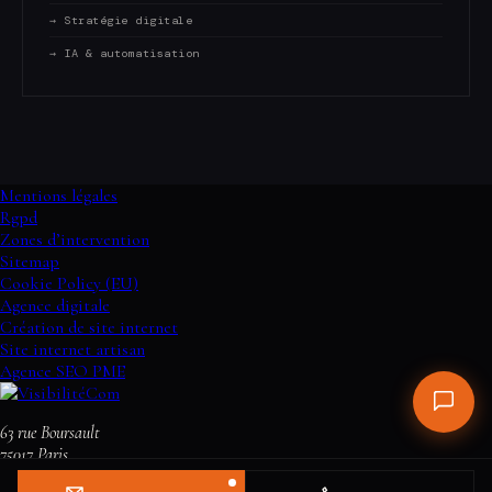
→ Stratégie digitale
→ IA & automatisation
Mentions légales
Rgpd
Zones d’intervention
Sitemap
Cookie Policy (EU)
Agence digitale
Création de site internet
Site internet artisan
Agence SEO PME
63 rue Boursault
75017
Paris
+33 9 70 92 14 19
visibilitecom@gmail.com
Voir sur Google