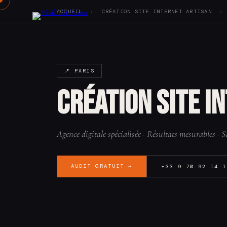
ACCUEIL
›
CRÉATION SITE INTERNET ARTISAN
›
Notre offre
Réalisations
📍 PARIS
Vision
Agence
Création site i
Tarifs
Blog
Audit SEO
Contact
Agence digitale spécialisée · Résultats mesurables ·
AUDIT GRATUIT →
+33 9 70 92 14 1