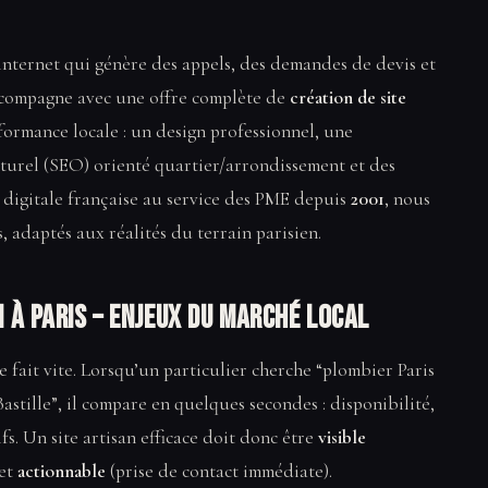
e internet qui génère des appels, des demandes de devis et
accompagne avec une offre complète de
création de site
formance locale : un design professionnel, une
turel (SEO) orienté quartier/arrondissement et des
e digitale française au service des PME depuis
2001
, nous
s, adaptés aux réalités du terrain parisien.
n à Paris – enjeux du marché local
se fait vite. Lorsqu’un particulier cherche “plombier Paris
 Bastille”, il compare en quelques secondes : disponibilité,
ifs. Un site artisan efficace doit donc être
visible
 et
actionnable
(prise de contact immédiate).