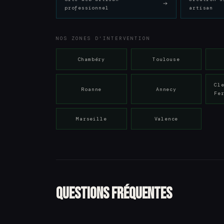
professionnel
artisan
NOS ZONES D'INTERVENTION
Chambéry
Toulouse
Cl
Roanne
Annecy
Fe
Marseille
Valence
Questions fréquentes