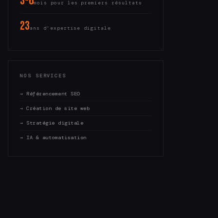
3-6
mois pour les premiers résultats
23
ans d'expertise digitale
NOS SERVICES
→ Référencement SEO
→ Création de site web
→ Stratégie digitale
→ IA & automatisation