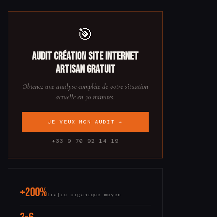
🎯
Audit Création site internet
artisan gratuit
Obtenez une analyse complète de votre situation
actuelle en 30 minutes.
JE VEUX MON AUDIT →
+33 9 70 92 14 19
+200%
trafic organique moyen