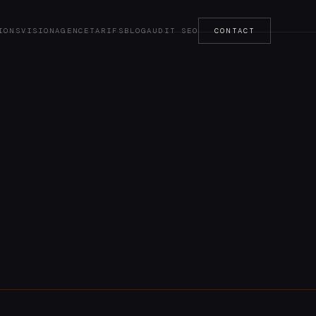
IONS
VISION
AGENCE
TARIFS
BLOG
AUDIT SEO
CONTACT