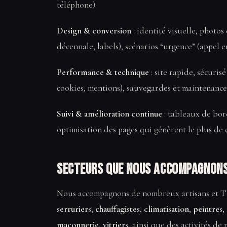
téléphone).
Design & conversion
: identité visuelle, photos
décennale, labels), scénarios “urgence” (appel en 
Performance & technique
: site rapide, sécur
cookies, mentions), sauvegardes et maintenance
Suivi & amélioration continue
: tableaux de bo
optimisation des pages qui génèrent le plus de 
Secteurs que nous accompagnons
Nous accompagnons de nombreux artisans et T
serruriers
,
chauffagistes
,
climatisation
,
peintres
,
maçonnerie
,
vitriers
, ainsi que des activités de