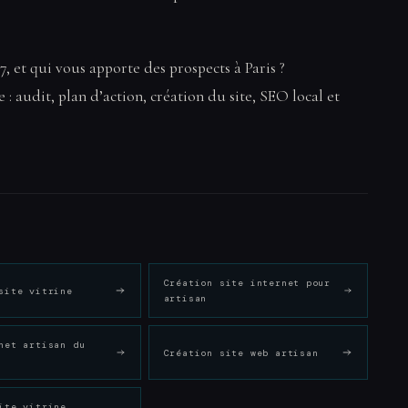
7, et qui vous apporte des prospects à Paris ?
: audit, plan d’action, création du site, SEO local et
Création site internet pour
site vitrine
artisan
net artisan du
Création site web artisan
ite vitrine