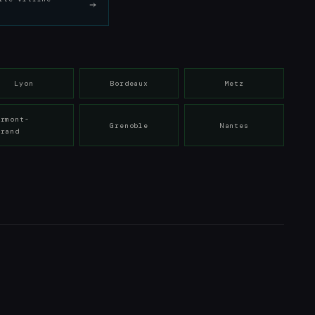
Lyon
Bordeaux
Metz
ermont-
Grenoble
Nantes
rrand