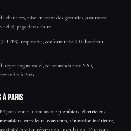
 de chantiers, mise en avant des garanties (assurance,
1 clic), page devis claire.
isé (HTTPS), responsive, conformité RGPD (bandeau
.
rd, reporting mensuel, recommandations SEO,
demandes à Paris.
 à Paris
PE parisiennes, notamment :
plombiers
,
électriciens
,
menuisiers
,
carreleurs
,
couvreurs
,
rénovation intérieure
,
 proximité (atelier, réparation, installation). Que vous