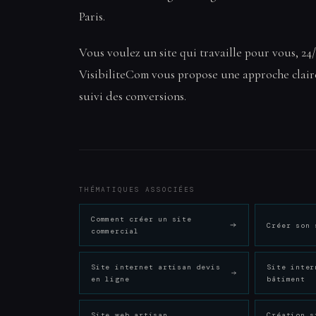
Paris.
Vous voulez un site qui travaille pour vous, 24/
VisibiliteCom vous propose une approche claire 
suivi des conversions.
THÉMATIQUES ASSOCIÉES
Comment créer un site
Créer son 
commercial
Site internet artisan devis
Site inter
en ligne
bâtiment
Site web artisan
Création s