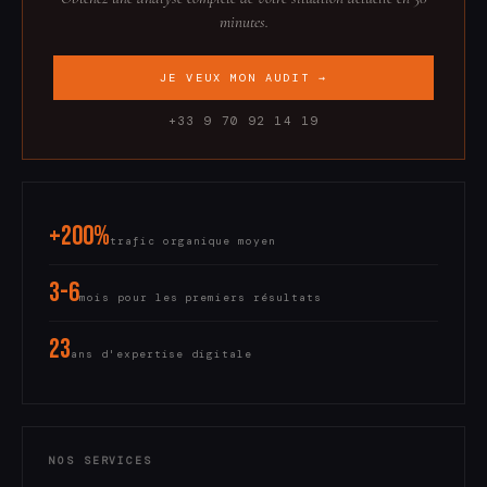
minutes.
JE VEUX MON AUDIT →
+33 9 70 92 14 19
+200%
trafic organique moyen
3-6
mois pour les premiers résultats
23
ans d'expertise digitale
NOS SERVICES