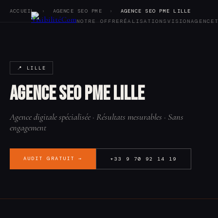
ACCUEIL
›
AGENCE SEO PME
›
AGENCE SEO PME LILLE
NOTRE OFFRE
RÉALISATIONS
VISION
AGENCE
Notre offre
Réalisations
📍 LILLE
Vision
Agence
Agence SEO PME Lille
Tarifs
Blog
Audit SEO
Agence digitale spécialisée · Résultats mesurables · Sans
Contact
engagement
AUDIT GRATUIT →
+33 9 70 92 14 19