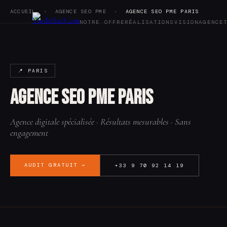
ACCUEIL
›
AGENCE SEO PME
›
AGENCE SEO PME PARIS
NOTRE OFFRE
RÉALISATIONS
VISION
AGENCE
Notre offre
Réalisations
📍 PARIS
Vision
Agence
Agence SEO PME Paris
Tarifs
Blog
Audit SEO
Agence digitale spécialisée · Résultats mesurables · Sans
Contact
engagement
AUDIT GRATUIT →
+33 9 70 92 14 19