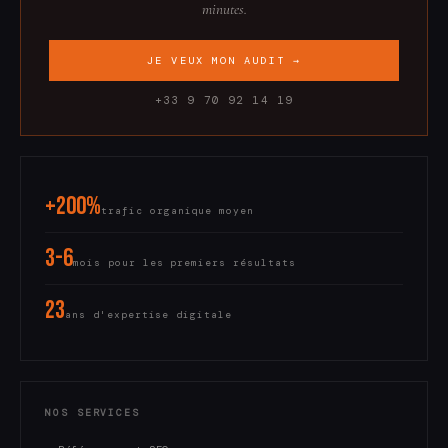
minutes.
JE VEUX MON AUDIT →
+33 9 70 92 14 19
+200%
trafic organique moyen
3-6
mois pour les premiers résultats
23
ans d'expertise digitale
NOS SERVICES