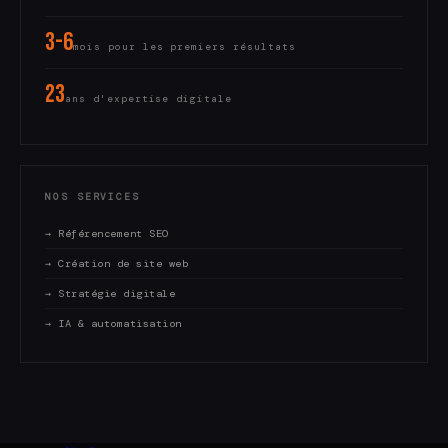
3-6
mois pour les premiers résultats
23
ans d'expertise digitale
NOS SERVICES
→ Référencement SEO
→ Création de site web
→ Stratégie digitale
→ IA & automatisation