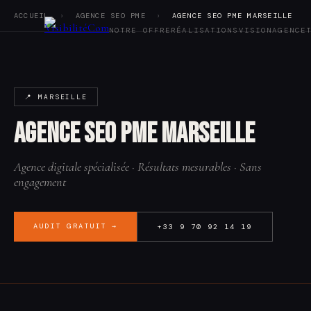
ACCUEIL
›
AGENCE SEO PME
›
AGENCE SEO PME MARSEILLE
NOTRE OFFRE
RÉALISATIONS
VISION
AGENCE
Notre offre
Réalisations
📍 MARSEILLE
Vision
Agence
Agence SEO PME Marseille
Tarifs
Blog
Audit SEO
Agence digitale spécialisée · Résultats mesurables · Sans
Contact
engagement
AUDIT GRATUIT →
+33 9 70 92 14 19