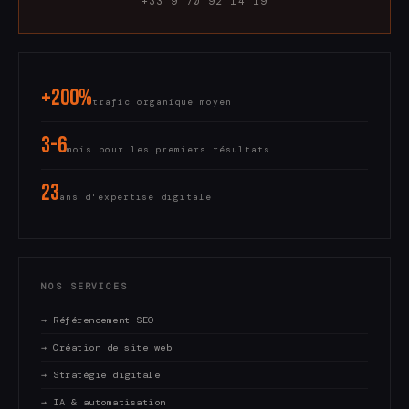
+33 9 70 92 14 19
+200%
trafic organique moyen
3-6
mois pour les premiers résultats
23
ans d'expertise digitale
NOS SERVICES
→ Référencement SEO
→ Création de site web
→ Stratégie digitale
→ IA & automatisation