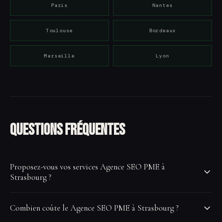
Paris
Nantes
Toulouse
Bordeaux
Marseille
Lyon
Questions fréquentes
Proposez-vous vos services Agence SEO PME à
Strasbourg ?
Oui, VisibiliteCom intervient à Strasbourg et dans toute sa
Combien coûte le Agence SEO PME à Strasbourg ?
région en full remote. Notre équipe maîtrise les spécificités du