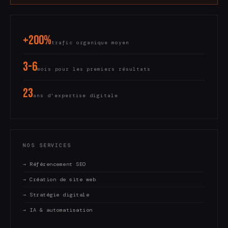
+200%
trafic organique moyen
3-6
mois pour les premiers résultats
23
ans d'expertise digitale
NOS SERVICES
→ Référencement SEO
→ Création de site web
→ Stratégie digitale
→ IA & automatisation