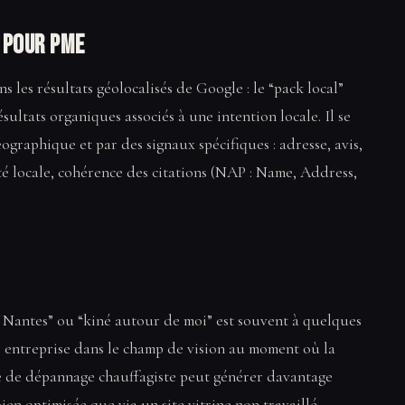
l pour PME
s les résultats géolocalisés de Google : le “pack local”
ésultats organiques associés à une intention locale. Il se
graphique et par des signaux spécifiques : adresse, avis,
té locale, cohérence des citations (NAP : Name, Address,
 Nantes” ou “kiné autour de moi” est souvent à quelques
e entreprise dans le champ de vision au moment où la
té de dépannage chauffagiste peut générer davantage
ien optimisée que via un site vitrine non travaillé