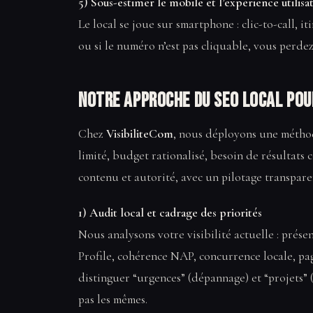
5) Sous-estimer le mobile et l’expérience utilisa
Le local se joue sur smartphone : clic-to-call, it
ou si le numéro n’est pas cliquable, vous perde
Notre approche du SEO local pou
Chez
VisibiliteCom
, nous déployons une méthod
limité, budget rationalisé, besoin de résultat
contenu et autorité, avec un pilotage transpare
1) Audit local et cadrage des priorités
Nous analysons votre visibilité actuelle : prése
Profile, cohérence NAP, concurrence locale, page
distinguer “urgences” (dépannage) et “projets” (i
pas les mêmes.