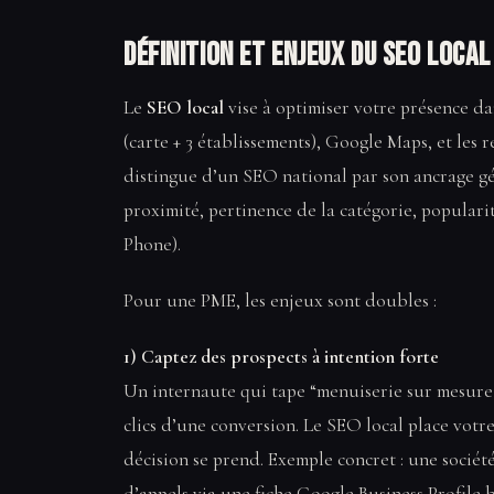
Définition et enjeux du SEO loca
Le
SEO local
vise à optimiser votre présence dan
(carte + 3 établissements), Google Maps, et les r
distingue d’un SEO national par son ancrage géo
proximité, pertinence de la catégorie, populari
Phone).
Pour une PME, les enjeux sont doubles :
1) Captez des prospects à intention forte
Un internaute qui tape “menuiserie sur mesure
clics d’une conversion. Le SEO local place votr
décision se prend. Exemple concret : une socié
d’appels via une fiche Google Business Profile b