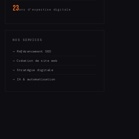
23
ans d'expertise digitale
NOS SERVICES
→ Référencement SEO
→ Création de site web
→ Stratégie digitale
→ IA & automatisation