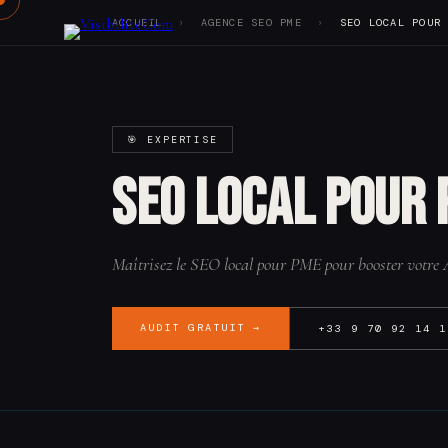
ACCUEIL
›
AGENCE SEO PME
›
SEO LOCAL POUR
Notre offre
Réalisations
🎯 EXPERTISE
Vision
Agence
SEO local pour
Tarifs
Blog
Audit SEO
Contact
Maîtrisez le SEO local pour PME pour booster votr
AUDIT GRATUIT →
+33 9 70 92 14 1