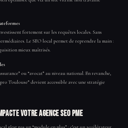
lateformes
vestissent fortement sur les requêtes locales. Sans
ntermédiaires. Le SEO local permet de reprendre la main :
quisition mieux maîtrisés.
les
assurance” ou “avocat” au niveau national. En revanche,
 pro Toulouse” devient accessible avec une stratégie
mpacte votre Agence SEO PME
ocal n’est pas un “module en plus” : c’est un accélérateur