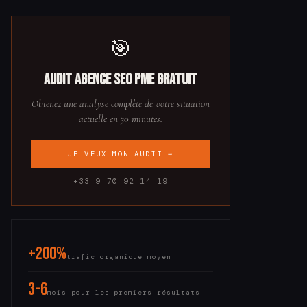
🎯
Audit Agence SEO PME gratuit
Obtenez une analyse complète de votre situation
actuelle en 30 minutes.
JE VEUX MON AUDIT →
+33 9 70 92 14 19
+200%
trafic organique moyen
3-6
mois pour les premiers résultats