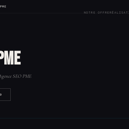
 PME
NOTRE OFFRE
RÉALISAT
 PME
e Agence SEO PME
9