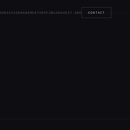
IONS
VISION
AGENCE
TARIFS
BLOG
AUDIT SEO
CONTACT